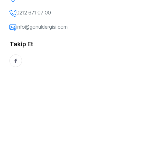
0212 671 07 00
info@gonuldergisi.com
Takip Et
177. SAYI
Evliliği Sürdürülebilir Kılan Temel Değerler /
Psikolog Cihan Uluç
Evlilik kararı alırken genelde dış görünüşe veya benzer
zevklere kapılıp gidiyoruz ama asıl fırtına karakterler
çarpışınca kopuyor. Bir ömür boyu aynı...
Gönül Dergisi
31 Mayıs, 2026