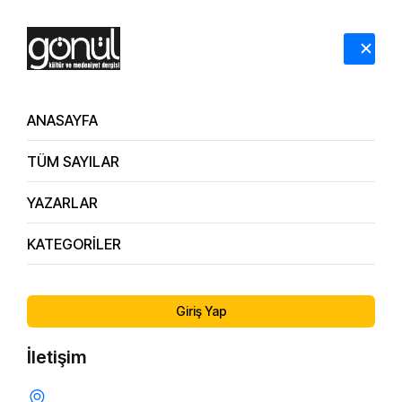
HAKKIMIZDA
İLETİŞİM
ANASAYFA
TÜM SAYILAR
Evlilik
YAZARLAR
Anasayfa
Evlilik
KATEGORİLER
Giriş Yap
İletişim