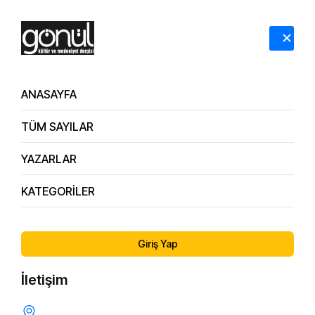
HAKKIMIZDA
İLETİŞİM
ANASAYFA
TÜM SAYILAR
YAZARLAR
KATEGORİLER
161.
Sağlıklı ve Güçlü Evliliklerin İnşası / Sosyolog, Aile
Sayı
Danışmanı Ayşegül Özkonak
Giriş Yap
İletişim
EVLILIK