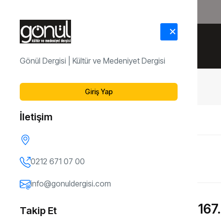
HAKKIMIZDA
İLETİŞİM
Gönül Dergisi | Kültür ve Medeniyet Dergisi
Dergi Arşivi
167. Sayı
Giriş Yap
İletişim
ÖNCEKI SAYI
166. Sayı
0212 671 07 00
info@gonuldergisi.com
167.
Takip Et