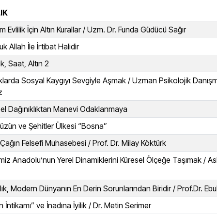
IK
 Evlilik İçin Altın Kurallar / Uzm. Dr. Funda Güdücü Sağır
uk Allah İle İrtibat Halidir
, Saat, Altın 2
larda Sosyal Kaygıyı Sevgiyle Aşmak / Uzman Psikolojik Danış
z
sel Dağınıklıktan Manevi Odaklanmaya
Hüzün ve Şehitler Ülkesi “Bosna”
l Çağın Felsefi Muhasebesi / Prof. Dr. Milay Köktürk
iz Anadolu’nun Yerel Dinamiklerini Küresel Ölçeğe Taşımak / 
lık, Modern Dünyanın En Derin Sorunlarından Biridir / Prof.Dr. Eb
ğin İntikamı” ve İnadına İyilik / Dr. Metin Serimer