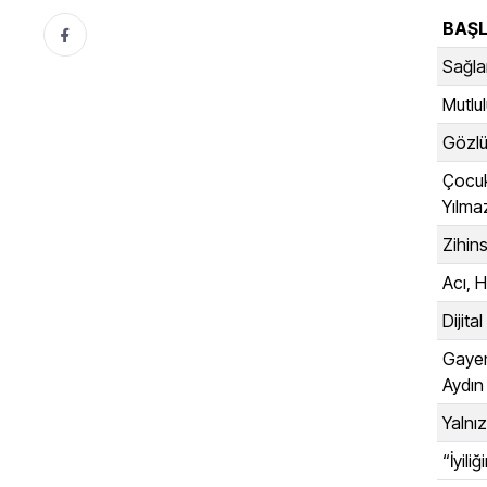
BAŞL
Sağlam
Mutlul
Gözlük
Çocuk
Yılma
Zihin
Acı, 
Dijita
Gayem
Aydın
Yalnız
“İyili