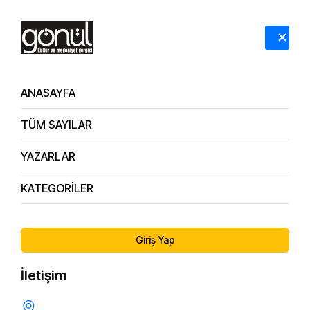
HAKKIMIZDA
İLETİŞİM
ANASAYFA
TÜM SAYILAR
Dergi Arşivi
168. Sayı
YAZARLAR
KATEGORİLER
ÖNCEKI SAYI
SONRAKI SAYI
167. Sayı
169. Sayı
Giriş Yap
İletişim