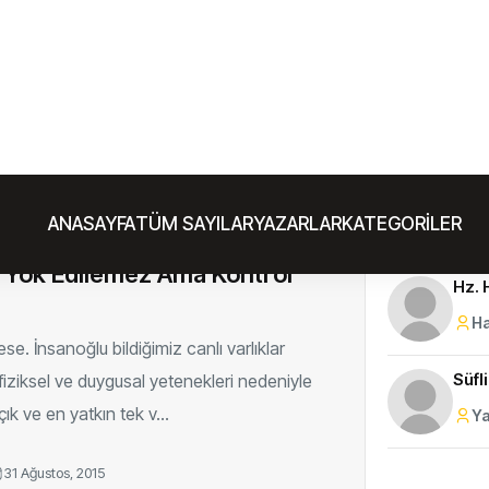
eyleri genellememek lazım. Zira bu
ereksiz yere insanın omuzundaki yükleri
ırıyor ve insan hayatını işin i...
14 Ocak, 2016
an Beyefendi'nin Sohbetinden
 Yok Edilemez Ama Kontrol
e. İnsanoğlu bildiğimiz canlı varlıklar
, fiziksel ve duygusal yetenekleri nedeniyle
ık ve en yatkın tek v...
31 Ağustos, 2015