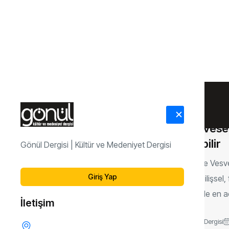
Hayatta bazı ş
genellemeler g
ciddi oranda art
Gönül Dergisi
Şenel İlh
/ Vesvese
Edilebilir
Vesvese Vesves
içinde bilişsel
tekâmüle en aç
Gönül Dergisi