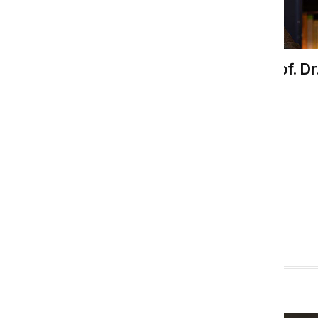
İnsan Ve Hayata Dair / Prof. Dr
Kemal Sayar
Gönül Dergisi