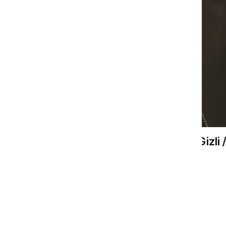
Her Şarkımda Bir Hikaye Gizli 
Buray
Gönül Dergisi