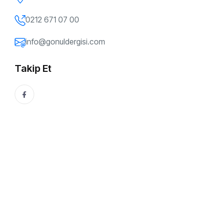
0212 671 07 00
info@gonuldergisi.com
Takip Et
167. SAYI
Dijital Çağın Felsefi Muhasebesi / Prof. Dr.
Milay Köktürk
2021’de “Dijital Çağ Üzerine Düşünceler” kitabınızı
yayınladıktan sonra aradan geçen bu sürede dijital dünya
büyük bir hızla değişmeye devam etti. Öze...
Gönül Dergisi
28 Temmuz, 2025