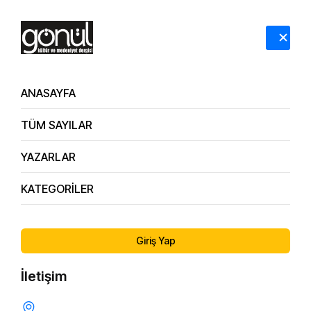
HAKKIMIZDA
İLETİŞİM
ANASAYFA
TÜM SAYILAR
Eğitim
YAZARLAR
Anasayfa
Eğitim
KATEGORİLER
Giriş Yap
İletişim