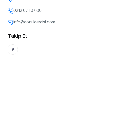
0212 671 07 00
info@gonuldergisi.com
Takip Et
169. SAYI
Eğitim Yolunda…
Bir yaz tatilinin daha ardından yeni bir eğitim-öğretim yılı
başlamış oldu. Okul zilleri çalındı, kapılar öğrencilere açıldı.
Öğrenciler, eğitimciler...
Safinaz Çetin
29 Eylül, 2025