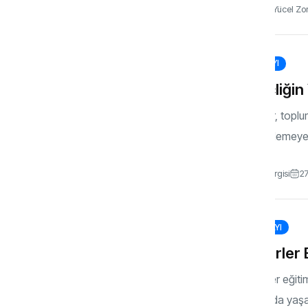
Dr. Alper Yücel Zo
117. SAYI
Gençliğin 
Kültürler, top
ardı edilemeye
Gönül Dergisi
27
102. SAYI
Değerler 
Değerler eğiti
toplumda yaşay