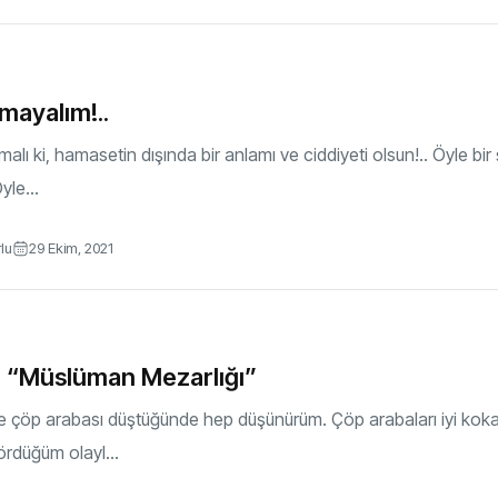
mayalım!..
lmalı ki, hamasetin dışında bir anlamı ve ciddiyeti olsun!.. Öyle b
yle...
rlu
29 Ekim, 2021
e “Müslüman Mezarlığı”
 çöp arabası düştüğünde hep düşünürüm. Çöp arabaları iyi kokar 
rdüğüm olayl...