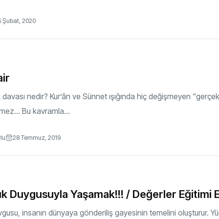
5 Şubat, 2020
ir
k davası nedir? Kur’ân ve Sünnet ışığında hiç değişmeyen “gerç
şmez… Bu kavramla...
rlu
28 Temmuz, 2019
k Duygusuyla Yaşamak!!! / Değerler Eğitimi 
gusu, insanın dünyaya gönderiliş gayesinin temelini oluşturur. Y