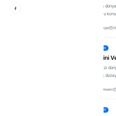
Modern dünyada
sonra bu konuya
Gönül Dergisi
26
163. SAYI
Kendini V
Günümüz dünyas
mutluluk düzey
Yasemin Keskin
159. SAYI