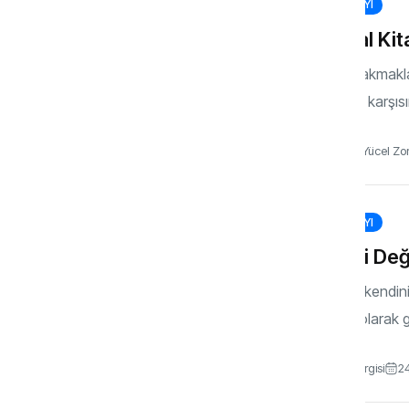
145. SAYI
Kutsal Kit
Kitap yakmakla
İslam’ın karşıs
Dr. Alper Yücel Zo
138. SAYI
Kendi Değ
Kısaca kendini
hekim olarak g
Gönül Dergisi
2