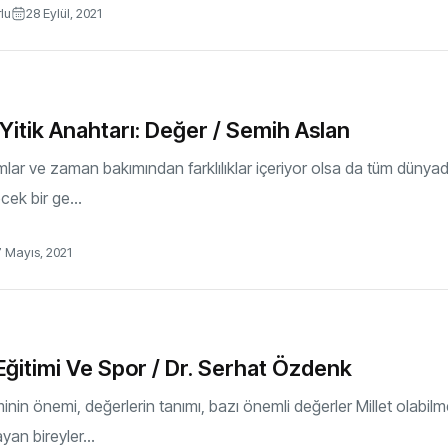
rlu
28 Eylül, 2021
Yitik Anahtarı: Değer / Semih Aslan
lumlar ve zaman bakımından farklılıklar içeriyor olsa da tüm düny
cek bir ge...
 Mayıs, 2021
Eğitimi Ve Spor / Dr. Serhat Özdenk
minin önemi, değerlerin tanımı, bazı önemli değerler Millet olabil
an bireyler...