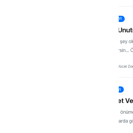
122. SAYI
Neyi Unut
Öyle bir şey o
ilgilendirsin… Ö
Dr. Alper Yücel Zo
121. SAYI
Aidiyet V
Trafikte önüme
zamanlarda gö