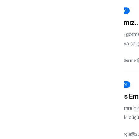
133. SAYI
Davamız… 
Ahirette görm
anlamaya çalı
Dr. Metin Serimer
124. SAYI
Yunus Emr
Yunus Emre’nin 
konudaki düşün
Gönül Dergisi
26