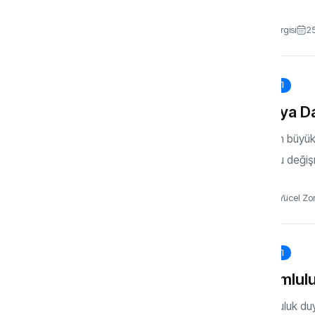
Gönül Dergisi
2
95. SAYI
Davaya Da
Asrın en büyü
odur. Bu deği
Dr. Alper Yücel Zo
95. SAYI
Sorumlulu
Sorumluluk duy