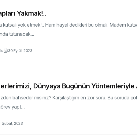
apları Yakmak!..
 kutsalı yok etmek!.. Ham hayal dedikleri bu olmalı. Madem kuts
ında tutunacak...
rlu
30 Eylül, 2023
erlerimizi, Dünyaya Bugünün Yöntemleriyle 
zden bahseder misiniz? Karşılaştığım en zor soru. Bu soruda çok z
örev yapt...
4 Şubat, 2023