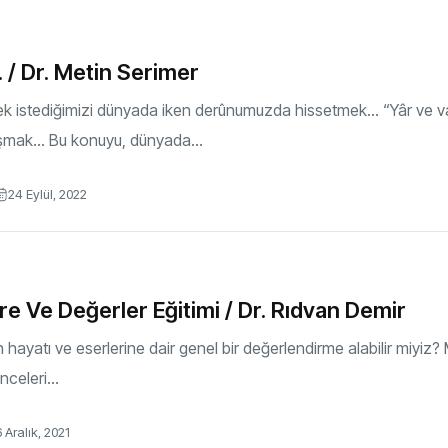
/ Dr. Metin Serimer
ek istediğimizi dünyada iken derûnumuzda hissetmek… “Yâr ve v
şmak… Bu konuyu, dünyada...
24 Eylül, 2022
e Ve Değerler Eğitimi / Dr. Rıdvan Demir
hayatı ve eserlerine dair genel bir değerlendirme alabilir miyiz? Me
celeri...
 Aralık, 2021