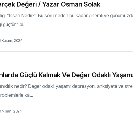
erçek Değeri / Yazar Osman Solak
aşlığı “İnsan Nedir?” Bu soru neden bu kadar önemli ve günümü
i güçtür.” di...
6 Kasım, 2024
larda Güçlü Kalmak Ve Değer Odaklı Yaşama
anıklılık nedir? Değer odaklı yaşam; depresyon, anksiyete ve stre
problemlerle ka...
0 Nisan, 2024