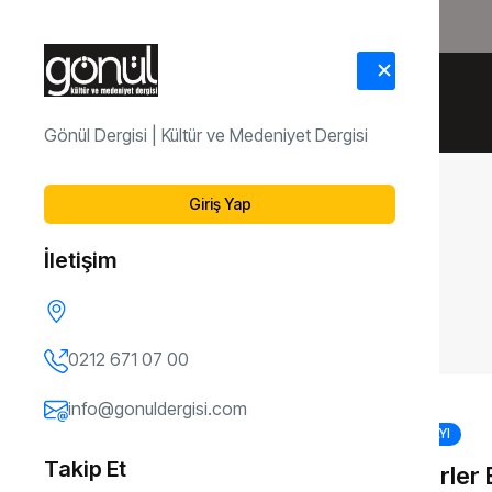
HAKKIMIZDA
İLETİŞİM
Gönül Dergisi | Kültür ve Medeniyet Dergisi
Giriş Yap
İletişim
0212 671 07 00
info@gonuldergisi.com
164. SAYI
Takip Et
Değerler 