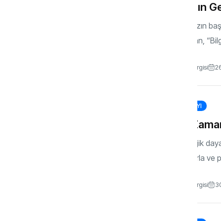
İnsanın G
Kitabınızın b
kullanılan, “Bilg
Gönül Dergisi
2
152. SAYI
Zor Zaman
Psikolojik day
sıkıntılarla ve 
Gönül Dergisi
3