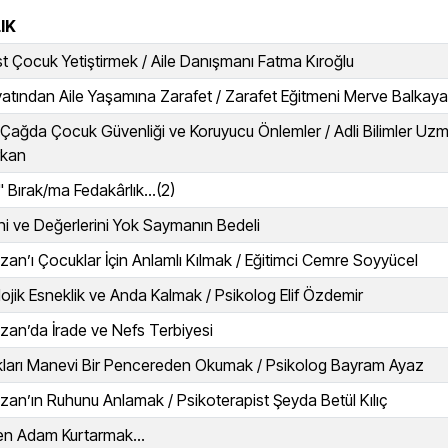
IK
ist Çocuk Yetiştirmek / Aile Danışmanı Fatma Kıroğlu
yatından Aile Yaşamına Zarafet / Zarafet Eğitmeni Merve Balkaya
al Çağda Çocuk Güvenliği ve Koruyucu Önlemler / Adli Bilimler Uz
rkan
 Bırak/ma Fedakârlık...(2)
ni ve Değerlerini Yok Saymanın Bedeli
an’ı Çocuklar İçin Anlamlı Kılmak / Eğitimci Cemre Soyyücel
lojik Esneklik ve Anda Kalmak / Psikolog Elif Özdemir
an’da İrade ve Nefs Terbiyesi
kları Manevi Bir Pencereden Okumak / Psikolog Bayram Ayaz
an’ın Ruhunu Anlamak / Psikoterapist Şeyda Betül Kılıç
en Adam Kurtarmak…