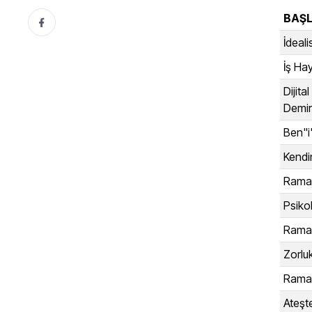
BAŞL
İdeal
İş Ha
Dijit
Demi
Ben"i"
Kendi
Ramaz
Psiko
Ramaz
Zorlu
Ramaz
Ateşt