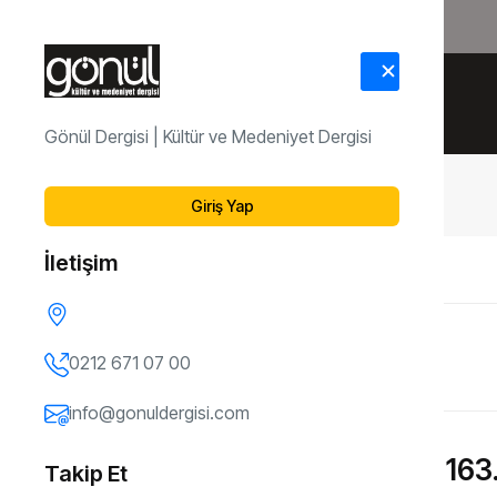
HAKKIMIZDA
İLETİŞİM
Gönül Dergisi | Kültür ve Medeniyet Dergisi
Dergi Arşivi
163. Sayı
Giriş Yap
İletişim
ÖNCEKI SAYI
162. Sayı
0212 671 07 00
info@gonuldergisi.com
163.
Takip Et