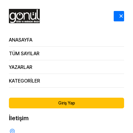
HAKKIMIZDA
İLETİŞİM
ANASAYFA
TÜM SAYILAR
YAZARLAR
KATEGORİLER
166. Sayı
Gözlük, Saat, Altın
Giriş Yap
İletişim
EDEBIYAT