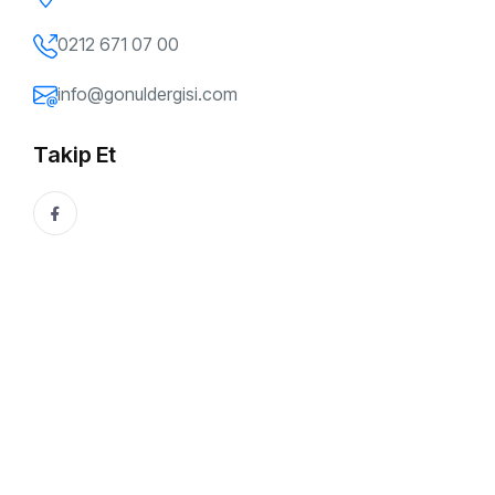
Gözlük, Saat, Altın
0212 671 07 00
30 Haziran, 2025
Kenan Kurban
info@gonuldergisi.com
Bu Yazıyı Paylaşın:
Takip Et