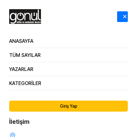
HAKKIMIZDA
İLETİŞİM
ANASAYFA
TÜM SAYILAR
YAZARLAR
KATEGORİLER
178. Sayı
Bir Kalp Anonsu Kendi Gözünde “Sen…”
Giriş Yap
İletişim
MANEVI DERINLIK