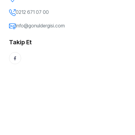
0212 671 07 00
info@gonuldergisi.com
Takip Et
K
e
n
a
n
K
u
r
b
a
n