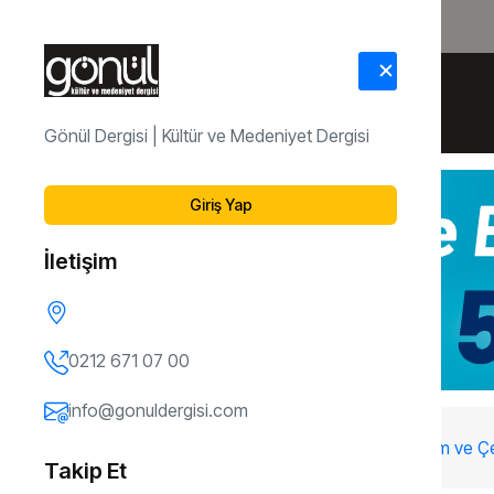
HAKKIMIZDA
İLETİŞİM
Gönül Dergisi | Kültür ve Medeniyet Dergisi
Giriş Yap
İletişim
0212 671 07 00
info@gonuldergisi.com
102. Sayı
Yapay Zeka-Süper Akıllı Toplum ve Çel
Takip Et