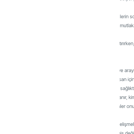
Tüm baş döndüren bu teknolojik gelişmelerin son
neyi aramaktadır?.. türü ontolojik sorular mutl
İnsan maddi anlamda refah seviyesini artırırken,
olabilmekte midir?..
Mutluluk, tüm insanların en temel özlem ve ara
biçimde dizayn edilmiştir. Mutluluk kimi insan içi
makam, mevki ve statüdedir; bazıları için sağlıktır
içki masalarında, bazen uyuşturucuda aranır, kim
Dinler onun için vardır, tüm felsefe ve izmler on
Gelin görün ki baş döndüren teknolojik gelişme
yakalayabilmekteki başarıyı yakalayabilmiş değil