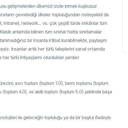
su gelişmelerden ülkemizi izole etmek kuşkusuz
nırların çevrelediği ülkeler topluluğundan müteşekkil de
rnet, intranet, network… vs. çok çeşitli türde imkânlar tüm
lasik anlamda bilinen tüm sınırlar hatta sınırlamalar
tanımadığınız bir insanla irtibat kurabilmekte, paylaşım
yiz. İnsanlar artık her türlü taleplerini sanal ortamda
 her türlü ihtiyaçlarını oturdukları yerden
sürecini; avcı toplum (toplum 1.0), tarım toplumu (toplum
u (toplum 4.0), ve akıllı toplum (toplum 5.0) şeklinde beşe
ojileri ile geleceğin topluluğu ya da bir başka ifadeyle