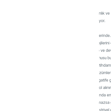
Toplum 5.0 ile sadece teknolojinin yaygınlık ve
yaşam kalitesinin de artırılması hedefleniyor.
Türkiye birtakım verilere göre 3.0 seviyelerinde
ulaşabilmiş değiliz. Siber ve dijital teknolojiler
ve yapay zeka teknolojileri için üniversite ve dev
gerekiyor ama aynı zamanda da söz konusu bu so
mekanikleştiren makine haline getiren, istihdam
komplikasyonlarına karşı da alternatif çözümle
yaşlanıyor, nüfus artış hızı duruyor ve negatife 
Teknolojide endüstride zirvelere doğru yol alı
uzaklaşıyor. İronik bir şekilde iletişim çağında e
yabancılaşıyor. Yalnızlaşıyor. Önlem alınmazsa g
hazırlıyor. İnsanlık yararına her türlü endüstr