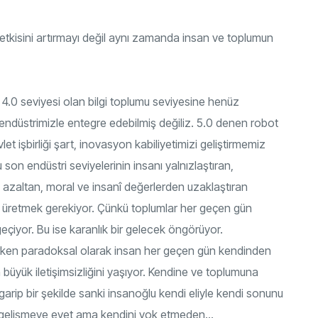
 etkisini artırmayı değil aynı zamanda insan ve toplumun
. 4.0 seviyesi olan bilgi toplumu seviyesine henüz
ini endüstrimizle entegre edebilmiş değiliz. 5.0 denen robot
let işbirliği şart, inovasyon kabiliyetimizi geliştirmemiz
n endüstri seviyelerinin insanı yalnızlaştıran,
 azaltan, moral ve insanî değerlerden uzaklaştıran
r üretmek gerekiyor. Çünkü toplumlar her geçen gün
geçiyor. Bu ise karanlık bir gelecek öngörüyor.
nırken paradoksal olarak insan her geçen gün kendinden
n büyük iletişimsizliğini yaşıyor. Kendine ve toplumuna
arip bir şekilde sanki insanoğlu kendi eliyle kendi sonunu
iyel gelişmeye evet ama kendini yok etmeden…