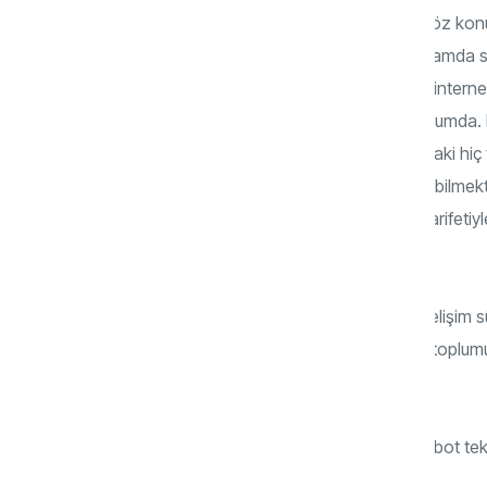
Makro ölçekte tüm dünyada yaşanılan söz konu
mümkün değildir. Çağımız artık klasik anlamda sı
değil. Siber teknolojiler, dijital gelişmeler, inte
dünyayı global bir köy haline getirmiş durumda. K
ortadan kalktı. Dünya’nın diğer bir ucundaki hiç 
yapabilmekte, alışveriş imkânları sağlayabilmekte
gerçekleştirebilmekte, dijital düğmeler marifetiyle
karşılayabilmektedirler.
Yapılan çalışmalar insanlığın teknolojik gelişim 
2.0), endüstri toplumu (toplum 3.0), bilgi toplum
ayırmaktadır.
Toplum 5.0 sayesinde yapay zeka ve robot teknol
“süper akıllı toplum” amaçlanıyor.