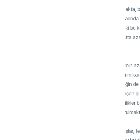
Aile kurumu çatırdamakta, evlilikler azalmakta, 
verilere bakıldığında gelişmiş batı toplumlarında 
sonucu dünyaya geldikleri görülmektedir ki bu 
aksine birçok batı ülkesinde durmakta hatta az
yaşlanmayı beraberinde getirmektedir.
Yaşlanmış bir toplum genç ve çocuk kesimin aza
projeksiyonları yapıldığında batı toplumlarını kar
çocukların bulunmadığı bir toplum geleceğin de
yükselmekte uyuşturucu bağımlılığı her geçen gün 
almakta hatta homoseksüel lezbiyen evlilikler bir
tanınmakta ve yasal güvenceye kavuşturulmakt
İntiharların yükseliş trendinde oluşu, savaşlar, te