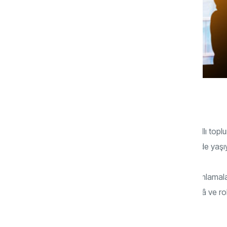
Endüstri 4.0’dan Toplum 5.0’a, ‘süper akıllı top
gelişmelerin yaşandığı bir zaman kesitinde yaşı
Günümüz için ifade edilen çok farklı tanımlamalar
Hatta bugün gelinen noktada yapay zekâ ve robot
atmosfer yaşıyor ve solukluyoruz.