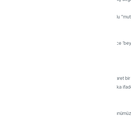
Akıllı toplum, yapay zekâ üreten insanoğlu “mut
değildir. Peki, ama neden?
Bu yakıcı sorunun temelinde insanı sadece ‘beyi
Ama gerçek hiç de sanıldığı gibi değildir.
Siz insanı sadece beyin ve bedenden ibaret bir 
ıskalayan ama hedonizmin ya da bir başka ifadeyl
savrulan varlıklar haline getirirsiniz.
Tüm ilerleme ve gelişmelerine rağmen günümüz t
karşılaşmaktayız: