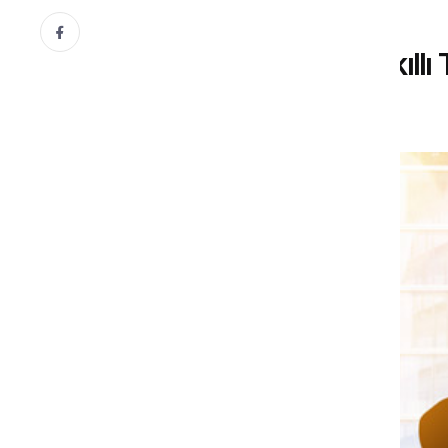
ÇAĞIN TUZAKLARI
Yapay Zeka-Süper Akıllı T
25 Şubat, 2020
Dr. Mehmet Öztürk