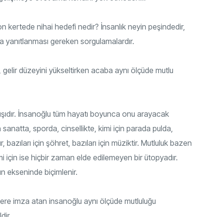
 kertede nihai hedefi nedir? İnsanlık neyin peşindedir,
aka yanıtlanması gereken sorgulamalardır.
 gelir düzeyini yükseltirken acaba aynı ölçüde mutlu
yışıdır. İnsanoğlu tüm hayatı boyunca onu arayacak
n sanatta, sporda, cinsellikte, kimi için parada pulda,
, bazıları için şöhret, bazıları için müziktir. Mutluluk bazen
i için ise hiçbir zaman elde edilemeyen bir ütopyadır.
un ekseninde biçimlenir.
lere imza atan insanoğlu aynı ölçüde mutluluğu
dir.