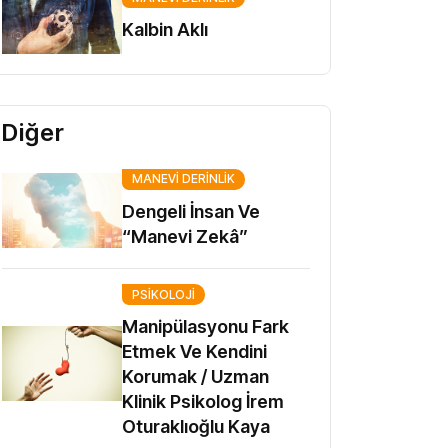
Kalbin Aklı
Diğer
MANEVI DERINLIK
Dengeli İnsan Ve
“Manevi Zekâ”
PSIKOLOJI
Manipülasyonu Fark
Etmek Ve Kendini
Korumak / Uzman
Klinik Psikolog İrem
Oturaklıoğlu Kaya