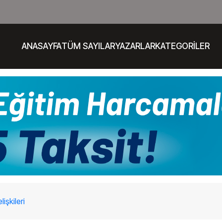
ANASAYFA
TÜM SAYILAR
YAZARLAR
KATEGORİLER
işkileri