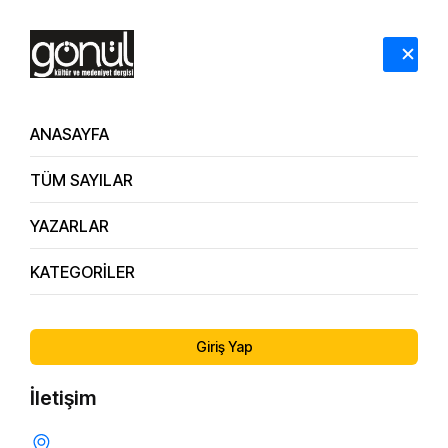
HAKKIMIZDA
İLETİŞİM
ANASAYFA
TÜM SAYILAR
YAZARLAR
KATEGORİLER
16.
Şenel İlhan Beyefendi'nin Sohbetinden – Haddi Aşan
Sayı
“Uç” Günah İsteklerine Karşı Tepkimiz Nasıl Olmalı?
Giriş Yap
İletişim
ŞENEL İLHAN BEYEFENDİ