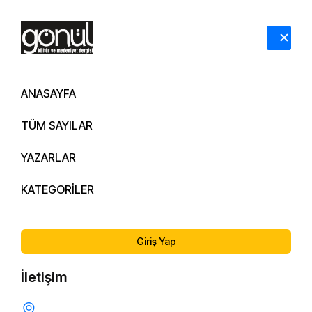
HAKKIMIZDA
İLETİŞİM
ANASAYFA
TÜM SAYILAR
Bağımlılık
YAZARLAR
Anasayfa
Bağımlılık
KATEGORİLER
Giriş Yap
İletişim