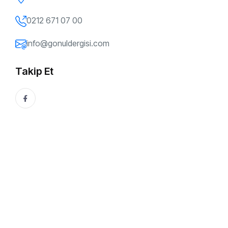
0212 671 07 00
info@gonuldergisi.com
Takip Et
176. SAYI
Sanal Kumar: Erişimi Kolay, Bedeli Ağır /
Uzman Psikolog Feride Taşkaya
Sanal kumar, geleneksel kumara kıyasla neden çok daha
hızlı ve derin bir bağımlılık oluşturabiliyor?Sanal kumar 7/24
erişilebilir, anonim ve sınırsız....
Gönül Dergisi
29 Nisan, 2026