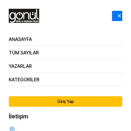
HAKKIMIZDA
İLETİŞİM
ANASAYFA
TÜM SAYILAR
YAZARLAR
KATEGORİLER
165. Sayı
Kanayan Yaramız, Dinmeyen Sızımız Filistin
Giriş Yap
İletişim
GAZZE