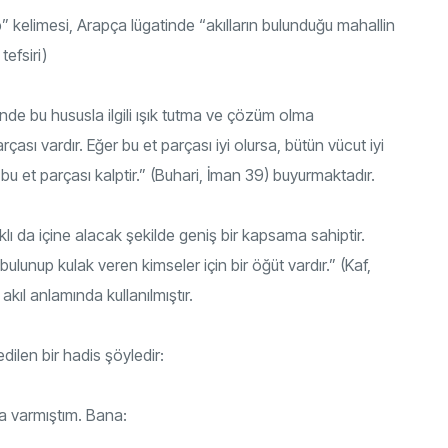
p” kelimesi, Arapça lügatinde “akılların bulunduğu mahallin
tefsiri)
inde bu hususla ilgili ışık tutma ve çözüm olma
sı vardır. Eğer bu et parçası iyi olursa, bütün vücut iyi
 bu et parçası kalptir.” (Buhari, İman 39) buyurmaktadır.
lı da içine alacak şekilde geniş bir kapsama sahiptir.
ulunup kulak veren kimseler için bir öğüt vardır.” (Kaf,
kıl anlamında kullanılmıştır.
dilen bir hadis şöyledir:
na varmıştım. Bana: