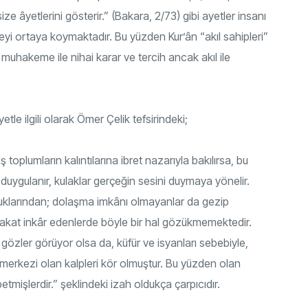
size âyetlerini gösterir.” (Bakara, 2/73) gibi ayetler insanı
yi ortaya koymaktadır. Bu yüzden Kur’ân “akıl sahipleri”
 muhakeme ile nihai karar ve tercih ancak akıl ile
tle ilgili olarak Ömer Çelik tefsirindeki;
oplumların kalıntılarına ibret nazarıyla bakılırsa, bu
k duygulanır, kulaklar gerçeğin sesini duymaya yönelir.
duklarından; dolaşma imkânı olmayanlar da gezip
Fakat inkâr edenlerde böyle bir hal gözükmemektedir.
gözler görüyor olsa da, küfür ve isyanları sebebiyle,
merkezi olan kalpleri kör olmuştur. Bu yüzden olan
etmişlerdir.” şeklindeki izah oldukça çarpıcıdır.