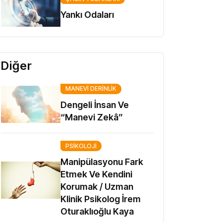
Yankı Odaları
Diğer
MANEVI DERINLIK
Dengeli İnsan Ve
“Manevi Zekâ”
PSIKOLOJI
Manipülasyonu Fark
Etmek Ve Kendini
Korumak / Uzman
Klinik Psikolog İrem
Oturaklıoğlu Kaya