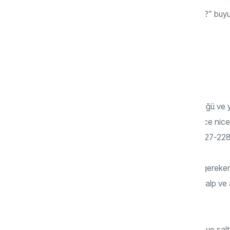
- “İyiliğin ne olduğunu sormaya mı geldin?” buy
- Evet, dedim.
O zaman şunları söyledi:
-“Kalbine danış. İyilik, nefsin uygun gördüğü ve 
tırmalayan ve başkaları sana yap diye nice nice
şeydir.” (Ahmed b. Hanbel, Müsned, IV, 227-228;
Tüm bunları ifade ederken hatırlatılması gereken 
ifade ettiğimiz hususlarda kullandığımız kalp ve
gerçeğidir.
Unutulmamalıdır ki materyalist felsefenin ve salt 