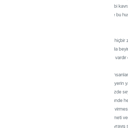
ilahi bir beyandır. Düşünmek, akletmek gibi kavram
korelasyon kurulur. Oysa ayet-i kerimede bu hus
bahsedilmektedir.
Aklın beyinle kuşkusuz ilgisi vardır ancak hiçbir 
söz konusu olmuş olsaydı hayvanlarda da beyin v
insan aklı anlamında hayvanlarda da akıl vardır
Allah, akla çok önem verir ve akıl sahibi insanları 
Kur’ân-ı Kerim’de; “Şüphesiz, göklerin ve yerin ya
insanlara yarar sağlayacak şeylerle denizde se
ölmüş toprağı dirilttiği yağmurda, yeryüzünde he
arasındaki emre amade bulutları evirip çevirmesin
vardır.”(Bakara, 2/164); “O, dilediğine hikmeti ve
olmuş demektir. Bunu ise ancak derin kavrayış s