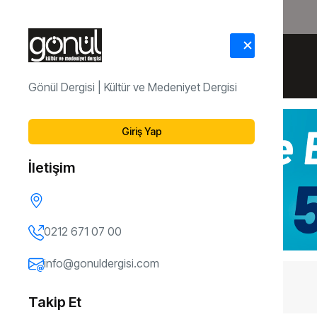
HAKKIMIZDA
İLETİŞİM
Gönül Dergisi | Kültür ve Medeniyet Dergisi
Giriş Yap
İletişim
0212 671 07 00
info@gonuldergisi.com
164. Sayı
Kalbin Aklı
Takip Et