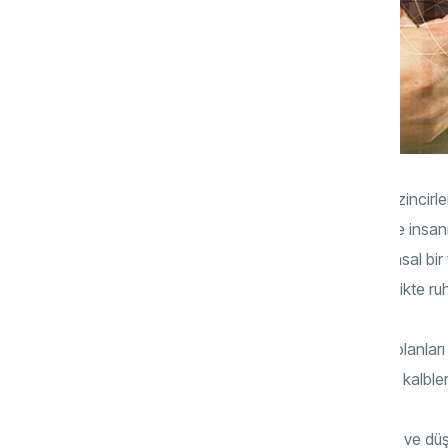
İnsanın akletmesi; fizik-metafizik bir dizi zinci
ifade eden çok fonksiyonlu bir olgudur ve insanı
akletmek ve düşünmek esas itibari ile ruhsal b
müteşekkil bir yapı olmayıp, beden ile birlikte ru
“Yeryüzünde dolaşmıyorlar mı ki, orada olanları 
gözler kör olmaz, fakat göğüslerde olan kalbler
Yukarıdaki ayet; genel kanının aksine akıl ve 