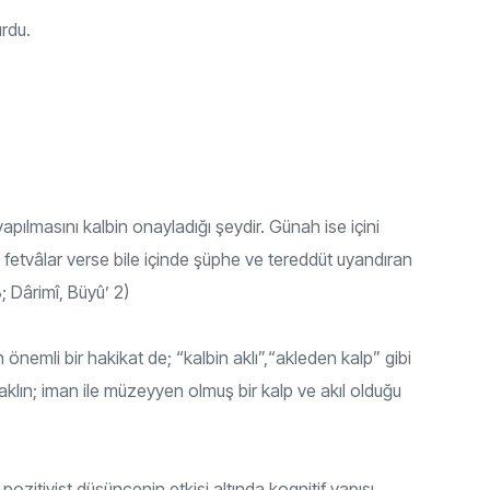
urdu.
yapılmasını kalbin onayladığı şeydir. Günah ise içini
 fetvâlar verse bile içinde şüphe ve tereddüt uyandıran
 Dârimî, Büyû’ 2)
önemli bir hakikat de; “kalbin aklı”,“akleden kalp” gibi
 aklın; iman ile müzeyyen olmuş bir kalp ve akıl olduğu
pozitivist düşüncenin etkisi altında kognitif yapısı