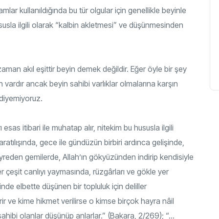
lar kullanıldığında bu tür olgular için genellikle beyinle
usla ilgili olarak “kalbin akletmesi” ve düşünmesinden
zaman akıl eşittir beyin demek değildir. Eğer öyle bir şey
ardır ancak beyin sahibi varlıklar olmalarına karşın
 diyemiyoruz.
esas itibari ile muhatap alır, nitekim bu hususla ilgili
ratılışında, gece ile gündüzün birbiri ardınca gelişinde,
yreden gemilerde, Allah’ın gökyüzünden indirip kendisiyle
r çeşit canlıyı yaymasında, rüzgârları ve gökle yer
de elbette düşünen bir topluluk için deliller
rir ve kime hikmet verilirse o kimse birçok hayra nâil
ahibi olanlar düşünüp anlarlar.” (Bakara, 2/269); “…