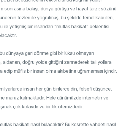
üm sonrasına bakışı, dünya görüşü ve hayat tarzı; sözünü
üncenin tezleri ile yoğrulmuş, bu şekilde temel kabulleri,
ü ile yetişmiş bir insandan “mutlak hakikat” beklentisi
lacaktır.
bu dünyaya geri dönme gibi bir lüksü olmayan
aldanan, doğru yolda gittiğini zannederek tali yollara
 edip müflis bir insan olma akıbetine uğramaması içindir.
lyarlarca insan her gün binlerce din, felsefi düşünce,
sine maruz kalmaktadır. Hele günümüzde internetin ve
aşmak çok kolaydır ve bir tık ötemizdedir.
tlak hakikati nasıl bulacaktır? Bu kesrette vahdeti nasıl