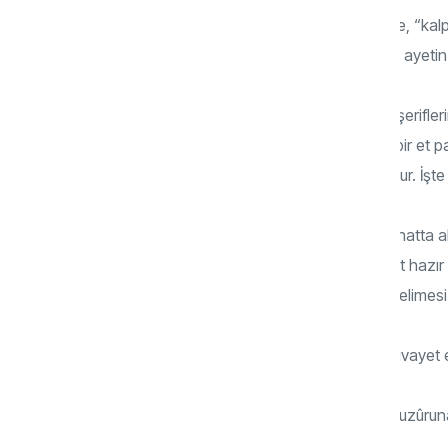
Yine İslam âlimlerinden İbn Aşur’a göre de, “kal
adıdır.” (bk. İbn Aşur, Bakara 7. , Araf 179. ayetin 
Peygamber Efendimiz (s.a.v.) bir hadis-i şerifler
noktasında: “İnsan vücudunda küçücük bir et parça
olur. Eğer o bozulursa, bütün vücut bozulur. İşte
İslam’da “kalp” kavramı manevi kalbi de hatta ak
Nitekim; “Şüphesiz bunda, aklı olan yahut hazır b
50/37) mealindeki ayette geçen “kalp” kelimesi a
Vâbisa İbni Ma’bed radıyallahu anh’den rivayet e
Resûlullah sallallahu aleyhi ve sellem’in huzûru