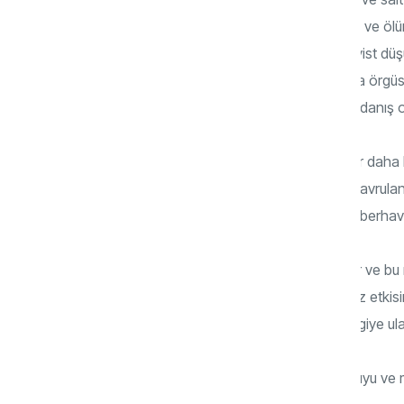
teşekkül etmiş, olaylara, dünyaya, ölüme ve öl
ettiğimiz materyalist felsefenin ve pozitivist düş
tabuları ve ön yargıları olan bir paradigma örgüs
içerisinde olmak beyhude bir arayış ve aldanış o
Tüm bunları anlatmaktan maksadımız; bir daha 
insanoğlunun sonsuzluk yolculuğunda, savrulan, 
sapan, dolayısıyla da bütün sermayesini berhava
Dünyada milyarlarca insan yaşamaktadır ve bu mi
inanç ve ideolojinin olumlu ya da olumsuz etki
sosyal medyanın da etkisiyle her türlü bilgiye ul
Bu bilgi ve inanç anaforunda insan doğruyu ve mu