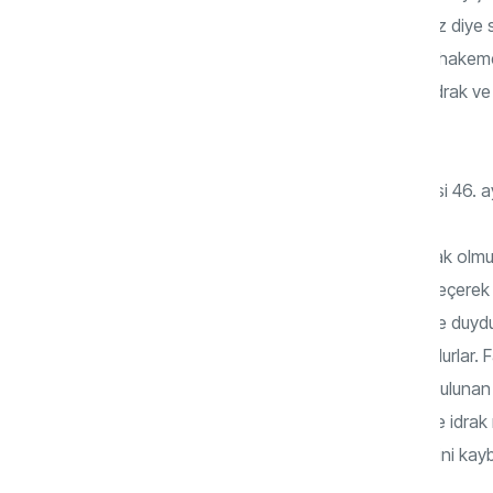
Böylece Allah ölüleri diriltir ve düşünesiniz diye 
hikmete götüren bir idraki, akletmeyi, muhakeme
diyor, Kur’ân aklı muhatap alıyor. Çünkü idrak ve
mümkündür.
Nitekim yukarıda paylaştığımız Hac Suresi 46. aye
“Eğer yeryüzünde dolaşılır, önceden helak olmuş t
vesileyle akıllar çalışır, kalpler harekete geçere
Gezip görenler bizzat kendi gördükleri ve duy
görenlerden duyduklarından müteessir olurlar. 
Çünkü onların, her ne kadar başlarında bulunan 
sadırlarında bulunan ve esas düşünme ve idrak 
bitenden ibret ve ders alabilme özelliklerini kayb