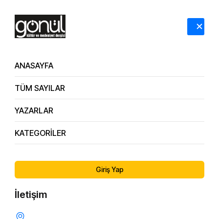
HAKKIMIZDA
İLETİŞİM
ANASAYFA
TÜM SAYILAR
YAZARLAR
KATEGORİLER
171. Sayı
Hatalardan Tövbeye Bir Yolculuk
Giriş Yap
İletişim
KULLUK BILINCI