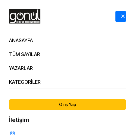
HAKKIMIZDA
İLETİŞİM
ANASAYFA
TÜM SAYILAR
YAZARLAR
KATEGORİLER
56.
Grandmaster Şenel İlhan’ın Sistemleştirdiği Yeni
Sayı
Dövüş Sanatı “Hankando”
Giriş Yap
İletişim
ŞENEL İLHAN BEYEFENDİ