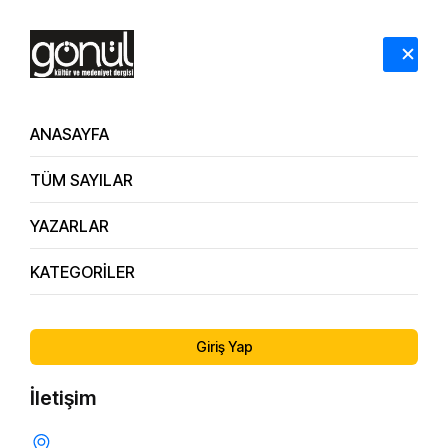
HAKKIMIZDA
İLETİŞİM
ANASAYFA
TÜM SAYILAR
YAZARLAR
KATEGORİLER
21. Yıl Ödül Töreni En İyi Hizmet Adamları
Giriş Yap
İletişim
ETKINLIK