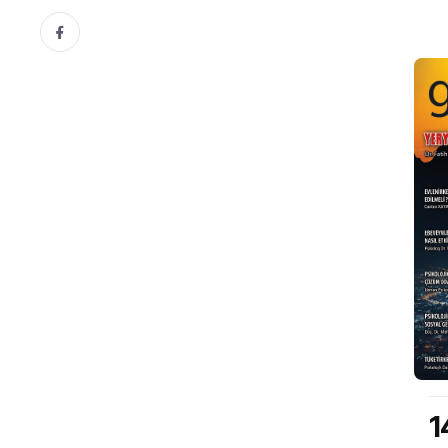
147. Sayı
1
Kasım 2023