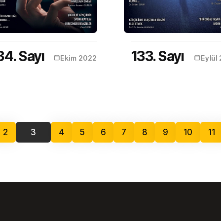
34. Sayı
133. Sayı
Ekim 2022
Eylül
2
3
4
5
6
7
8
9
10
11