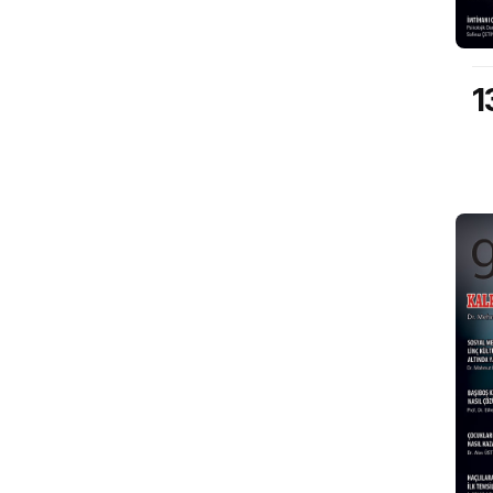
139. Sayı
1
Mart 2023