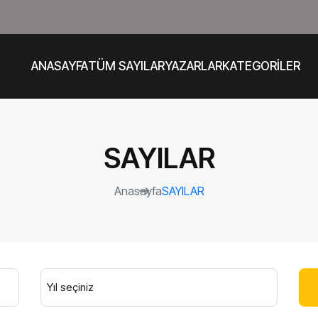
ANASAYFA
TÜM SAYILAR
YAZARLAR
KATEGORİLER
SAYILAR
Anasayfa
SAYILAR