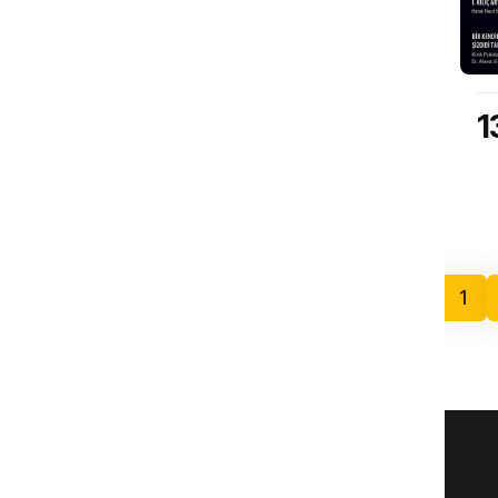
135. Sayı
1
Kasım 2022
1