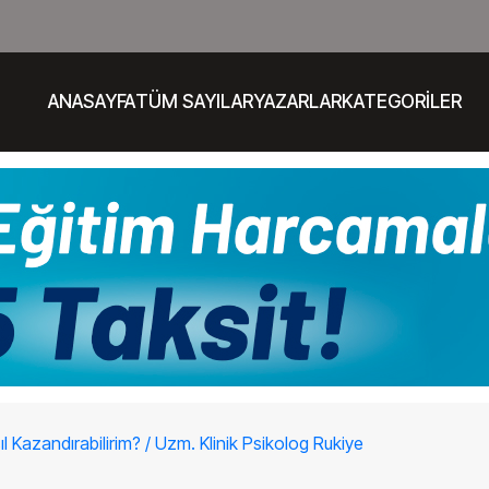
ANASAYFA
TÜM SAYILAR
YAZARLAR
KATEGORİLER
azandırabilirim? / Uzm. Klinik Psikolog Rukiye