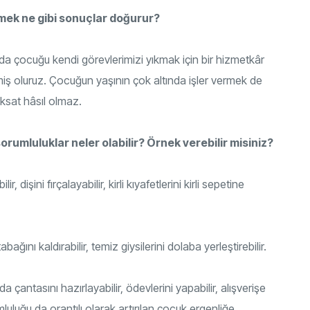
ek ne gibi sonuçlar doğurur?
da çocuğu kendi görevlerimizi yıkmak için bir hizmetkâr
miş oluruz. Çocuğun yaşının çok altında işler vermek de
sat hâsıl olmaz.
orumluluklar neler olabilir? Örnek verebilir misiniz?
dişini fırçalayabilir, kirli kıyafetlerini kirli sepetine
ağını kaldırabilir, temiz giysilerini dolaba yerleştirebilir.
a çantasını hazırlayabilir, ödevlerini yapabilir, alışverişe
luluğu da orantılı olarak artırılan çocuk ergenliğe