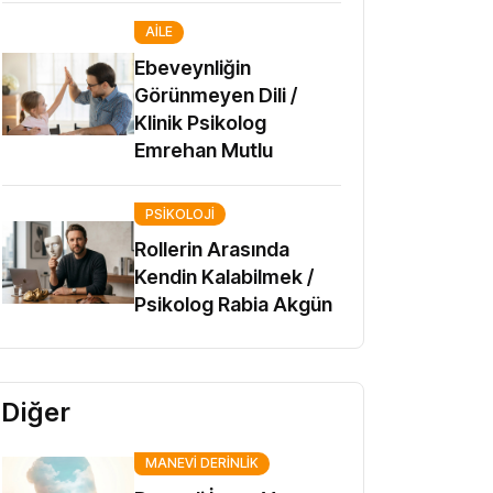
AILE
Ebeveynliğin
Görünmeyen Dili /
Klinik Psikolog
Emrehan Mutlu
PSIKOLOJI
Rollerin Arasında
Kendin Kalabilmek /
Psikolog Rabia Akgün
Diğer
MANEVI DERINLIK