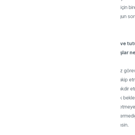
angarya değil, hayatımızı kolaylaştırmak için b
yaşına, özelliklerine ve yeteneklerine uygun sor
etmelidirler.
Anne-babanın hangi yanlış davranış ve tu
anne-babaların doğru bildikleri yanlışlar n
Çocuktan sorumlu davranış beklerken biz görev 
yanlış yapmış oluruz. Verdiğimiz görevi takip 
hükmü olmaz. Takip etmeli, yaptığında takdir et
bebekten 18 aylık olana kadar sorumluluk beklem
bekleterek, onu mahrum ederek terbiye etmeye 
yapmamalıyız. Toz ve ağır kimyasallar içermediğ
hayatın doğal bir parçası olduğunu öğrensin.