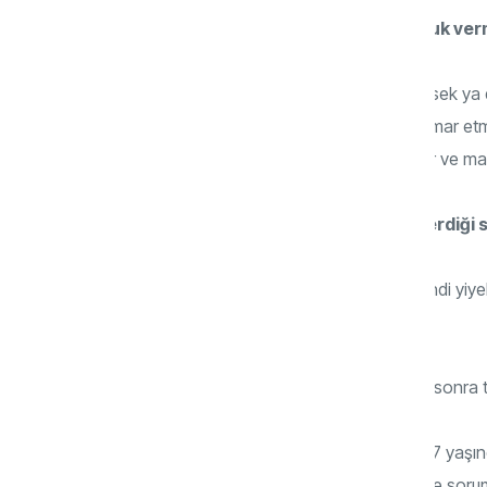
Çocuklara yaşından büyük sorumluluk verm
Çocuğa orantısız ve ağır görevler yüklersek ya 
gibi kullanırsak da çocuğun emeğini istismar et
onun durumu kavrayamamasına yol açar ve mak
Ailelerin çocuklara yaşlarına göre verdiği s
Çocuklar, 2-4 yaş arasında yemeğini kendi yiyebilir, 
atabilir, oyuncaklarını toplayabilir.
5 yaşında saçlarını tarayabilir, yemekten sonra tab
6 yaşında tek başına giyinip soyunabilir. 7 yaşınd
yardım edebilir. Bu şekilde yaşı büyüdükçe sorum