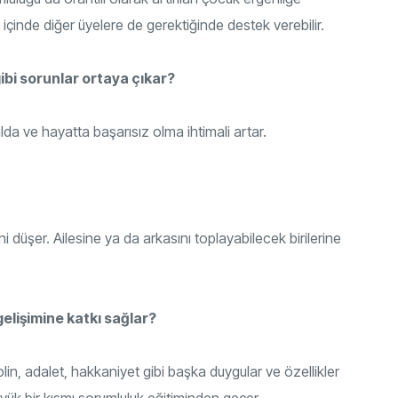
e içinde diğer üyelere de gerektiğinde destek verebilir.
ibi sorunlar ortaya çıkar?
da ve hayatta başarısız olma ihtimali artar.
üşer. Ailesine ya da arkasını toplayabilecek birilerine
elişimine katkı sağlar?
plin, adalet, hakkaniyet gibi başka duygular ve özellikler
üyük bir kısmı sorumluluk eğitiminden geçer.