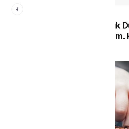
ÇOCUK EĞITIMI
Çocuğuma Sorumluluk D
Kazandırabilirim? / Uzm.
31 Aralık, 2016
Gönül Dergisi