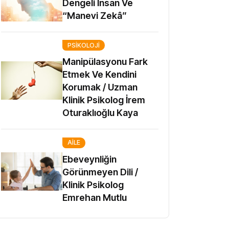
Dengeli İnsan Ve
“Manevi Zekâ”
PSIKOLOJI
Manipülasyonu Fark
Etmek Ve Kendini
Korumak / Uzman
Klinik Psikolog İrem
Oturaklıoğlu Kaya
AILE
Ebeveynliğin
Görünmeyen Dili /
Klinik Psikolog
Emrehan Mutlu