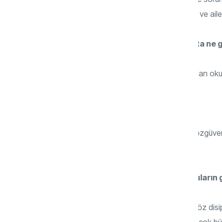
geldiğinde pek çok işini kendi halledebilir ve ail
Sorumluluk bilinci gelişmemiş çocukta ne g
Öz disiplin ve otokontrol zayıf olacağından okul
İnsan ilişkilerinde sorun yaşar.
Başladığı işte sebat edemeyeceğinden özgüveni d
“bağımlı” olarak yaşar.
Sorumluluk bilinci başka hangi duyguların g
Sorumluluk bilinci gelişen çocukta irade, öz disi
de güçlenir. Kısacası karakter gelişiminin çok b