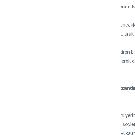
Çocuklarda sorumluluk eğitimi ne zaman b
Bir bebek 1 yaşından itibaren dökülen oyuncakla
bu bir deneyimdir, çocuktan bu bir görev olarak
Bizi görerek, sorumluluklarımızı yerine getiren 
uygun küçük sorumluluklar verip teşvik ederek de
görevlerin cinsi değişebilir.
Çocuklara sorumluluk duygusunu kazandıra
Nelere dikkat edilmelidir?
Anne baba en başta kendi sorumluluklarını yerine
anne evi temizlerken ve toplarken sürekli söyle
Yaptığımız işleri aynı zamanda keyifle ve yüksün