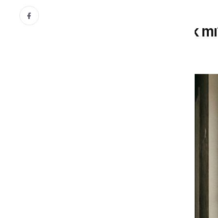
PSIKOLOJI
Ayrılmak mı, Ayrışmak mı?
30 Ocak, 2026
Gönül Dergisi