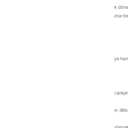
Anne ile kurulan ilk bağ, yalnızca çocukluk dönemi
ve hatta çatışmaları bile şekillendirir. Ayrışma
ayrılması ve kendi benliğini tanımasıdır.
Ayrılma–Bireyleşme Dönemi (5–36 ay)
Bu büyük dönemde bebek artık hem dünya hem de k
a) Farklılaşma (5–10 ay)
Bebek “Ben varım ve annemden ayrı bir canlıyım
Etrafa daha çok ilgi gösterir, yüzleri inceler, dikk
“Ben ne istiyorum?”u ilk kez duymaya başlamak