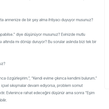
hatta annenize de bir şey alma ihtiyacı duyuyor musunuz?
pabilse.” diye düşünüyor musunuz? Evinizde mutlu
ı altında mı dönüp duruyor? Bu sorular aslında bizi tek bir
yuz?
unca özgürleşirim.”, “Kendi evime çıkınca kendimi bulurum.”
le içsel sıkışmalar devam ediyorsa, problem somut
ektir. Evlenince rahat edeceğini düşünür ama sonra “Eşim
ilir.