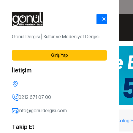
HAKKIMIZDA
İLETİŞİM
Gönül Dergisi | Kültür ve Medeniyet Dergisi
Giriş Yap
İletişim
0212 671 07 00
info@gonuldergisi.com
173. Sayı
Ayrılmak mı, Ayrışmak mı? / Psikolog P
Takip Et