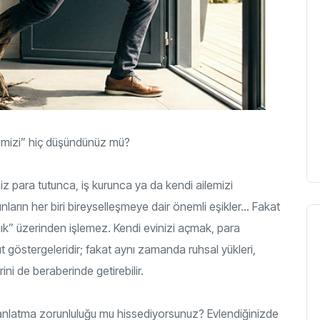
ğimizi” hiç düşündünüz mü?
z para tutunca, iş kurunca ya da kendi ailemizi
ların her biri bireyselleşmeye dair önemli eşikler… Fakat
ılık” üzerinden işlemez. Kendi evinizi açmak, para
stergeleridir; fakat aynı zamanda ruhsal yükleri,
ni de beraberinde getirebilir.
anlatma zorunluluğu mu hissediyorsunuz? Evlendiğinizde