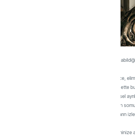
Hayatın içinde gerçekten ne kadar “ayrışabildi
Bizlere çoğu zaman ayrışmanın; evlenince, elimi
oluşturunca gerçekleşeceği söylendi. Elbette bun
ruhsal süreç hiçbir zaman yalnızca “fiziksel ayr
kazanmak, evlenmek… Bunlar büyümenin somut gö
görünmeyen çatışmaları ve geçmiş bağların izleri
Bir düşünün… Yaptığınız her şeyi ebeveyninize 