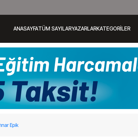
ANASAYFA
TÜM SAYILAR
YAZARLAR
KATEGORİLER
ınar Epik