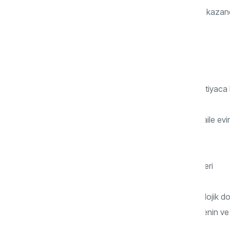
İş kurunca özgürleşeceğini düşünür ama kazandığ
ama yine hepsini ailesine verir.
Bunların hiçbirine “iyi-kötü” demiyorum.
Sadece her davranışın hangi duygusal ihtiyaca h
Çünkü mesele sadece yaş almak ya da aile evind
ayrışabildiğinizdir.
Mahler’e Göre Ayrışma–Bireyleşme Evreleri
Margaret Mahler’e göre bir insanın psikolojik
ruhsal gelişimdeki en kritik unsur ise annenin ve