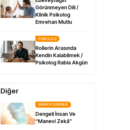
Ebeveynliğin
Görünmeyen Dili /
Klinik Psikolog
Emrehan Mutlu
PSIKOLOJI
Rollerin Arasında
Kendin Kalabilmek /
Psikolog Rabia Akgün
Diğer
MANEVI DERINLIK
Dengeli İnsan Ve
“Manevi Zekâ”