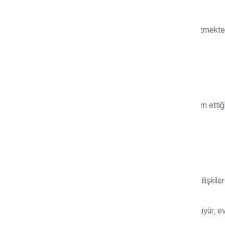
“Kendi hayatımı istiyorum ama annemi üzmekten
rahat edemiyorum.”
d) Nesne Sürekliliği (24–36 ay)
Anne yanında olmasa bile sevginin devam ettiğini
güven duygusu kazandırır.
Yetişkinlikte karşılığı:
Kendi başına durabilme, karar verebilme, ilişkil
Bu evreler sağlıklı desteklenmezse kişi büyür, ev