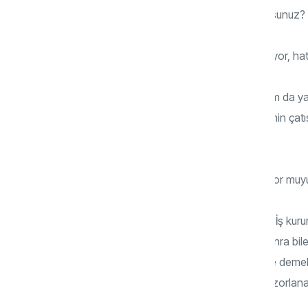
hâlâ çoğu konuda ailenize danışıyor musunuz?
Kendinize bir şey alırken suçluluk hissediyor, 
Tatili planlarken “Keşke annem ve babam da ya
olsanız bile zihniniz hâlâ anne-baba evinin çatıs
yere götürüyor:
Gerçekten ayrıldığımız yerden ayrışabiliyor mu
Birçok insan, “Evlenince rahat ederim.”, “İş kur
diye düşünür. Fakat hedefe ulaştıktan sonra bi
koşullarda değil; bağların içsel düzeyinde dem
sürekli ailesine bir şeyler anlatıyor.” diye zorlanab