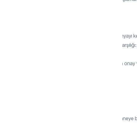
b) Alıştırma/Uzaklaşma (10–16 ay)
Bebek hareketlenir, emekler, yürür ve dünyayı
hemen anneye geri döner. Yetişkinlikte karşılığı:
Kendi hayatını kurmaya çalışırken aileden onay
c) Yeniden Yakınlaşma (16–24 ay)
En kritik dönemdir.
Bebek hem özgür olmak ister hem de anneye bağl
Yetişkinlikte karşılığı: