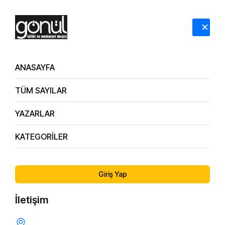
HAKKIMIZDA
İLETİŞİM
ANASAYFA
TÜM SAYILAR
YAZARLAR
KATEGORİLER
160. Sayı
Adalet ve Hakikat Yolculuğu
Giriş Yap
İletişim
AHLAK