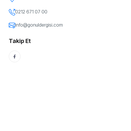
Adalet ve Hakikat Yolculuğu
0212 671 07 00
29 Aralık, 2024
Yasemin Keskin
info@gonuldergisi.com
Bu Yazıyı Paylaşın:
Takip Et