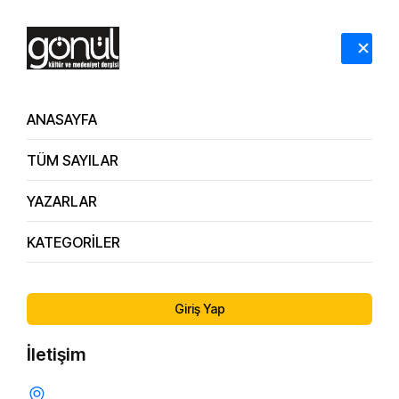
HAKKIMIZDA
İLETİŞİM
ANASAYFA
TÜM SAYILAR
Dergi Arşivi
170. Sayı
YAZARLAR
KATEGORİLER
ÖNCEKI SAYI
SONRAKI SAYI
169. Sayı
171. Sayı
Giriş Yap
İletişim